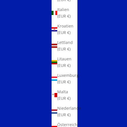
Italien
(EUR €)
Kroatien
(EUR €)
Lettland
(EUR €)
Litauen
(EUR €)
Luxemburg
(EUR €)
Malta
(EUR €)
Niederlande
(EUR €)
Österreich