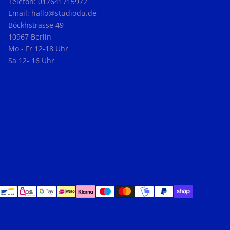
Telefon: 017641715972
Email: hallo@studiodu.de
Böckhstrasse 49
10967 Berlin
Mo - Fr 12-18 Uhr
Sa 12- 16 Uhr