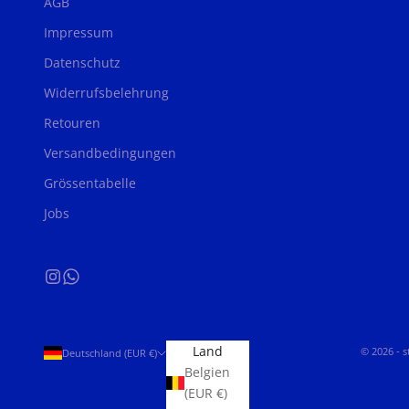
AGB
Impressum
Datenschutz
Widerrufsbelehrung
Retouren
Versandbedingungen
Grössentabelle
Jobs
Land
© 2026 - 
Deutschland (EUR €)
Belgien
(EUR €)