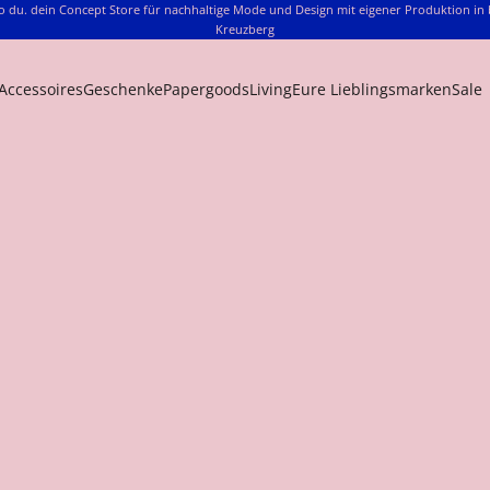
o du. dein Concept Store für nachhaltige Mode und Design mit eigener Produktion in 
Kreuzberg
Accessoires
Geschenke
Papergoods
Living
Eure Lieblingsmarken
Sale