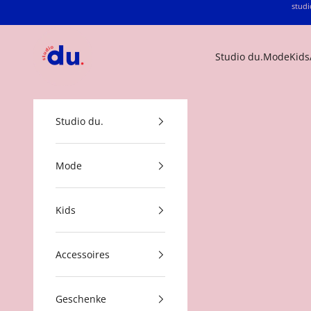
Zum Inhalt springen
studi
studio du.
Studio du.
Mode
Kids
Studio du.
Mode
Kids
Accessoires
Geschenke