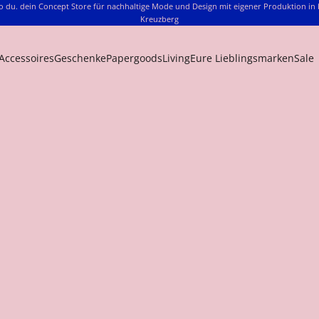
o du. dein Concept Store für nachhaltige Mode und Design mit eigener Produktion in 
Kreuzberg
Accessoires
Geschenke
Papergoods
Living
Eure Lieblingsmarken
Sale