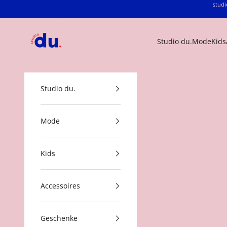
Zum Inhalt springen
studi
studio du.
Studio du.
Mode
Kids
Studio du.
Mode
Kids
Accessoires
Geschenke