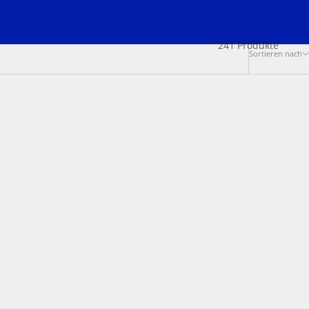
241 Produkte
Sortieren nach
SCHULKIND"