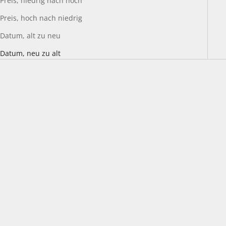
Preis, niedrig nach hoch
Preis, hoch nach niedrig
Datum, alt zu neu
Datum, neu zu alt
AUSVERKAUFT
In den Warenkorb
HINDBAG - GÜRTELTASCHE
"OLIVIA" PUNKTE ECRU
ANGEBOT
€41,00 EUR
SO FAMILY - "INDORE"