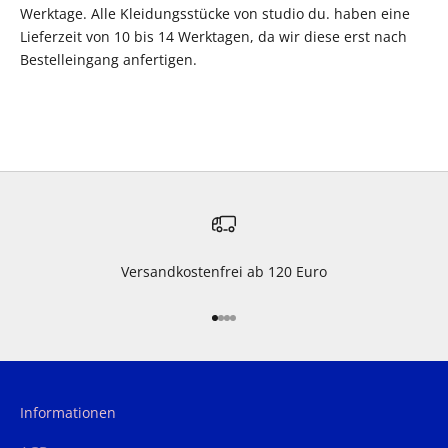
Werktage. Alle Kleidungsstücke von studio du. haben eine
Lieferzeit von 10 bis 14 Werktagen, da wir diese erst nach
Bestelleingang anfertigen.
Versandkostenfrei ab 120 Euro
Gehe zu Element 1
Gehe zu Element 2
Gehe zu Element 3
Gehe zu Element 4
Informationen