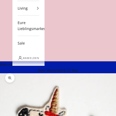
Living
Eure
Lieblingsmarken
Sale
ANMELDEN
Warenkorb
Dein Warenkorb ist leer
Bild vergrößern