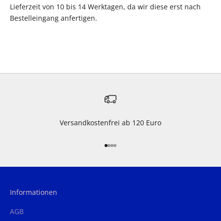
Lieferzeit von 10 bis 14 Werktagen, da wir diese erst nach
Bestelleingang anfertigen.
Versandkostenfrei ab 120 Euro
Gehe zu Element 1
Gehe zu Element 2
Gehe zu Element 3
Gehe zu Element 4
Informationen
AGB