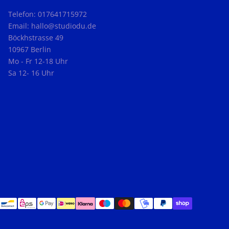
Telefon: 017641715972
Email: hallo@studiodu.de
Böckhstrasse 49
10967 Berlin
Mo - Fr 12-18 Uhr
Sa 12- 16 Uhr