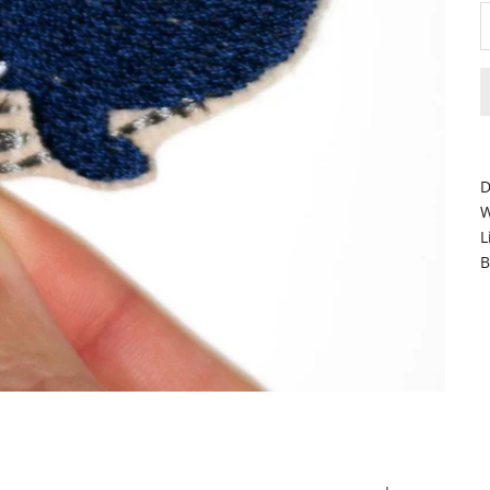
D
W
L
B