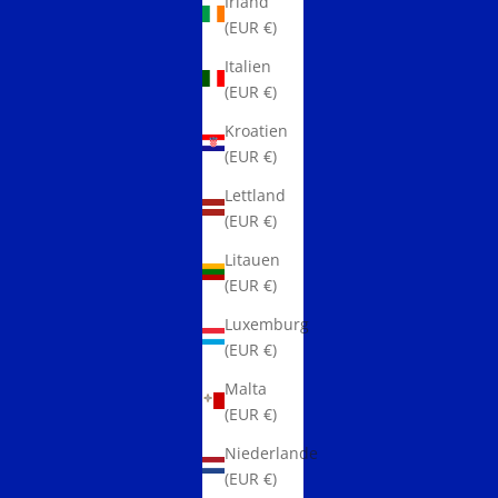
Irland
(EUR €)
Italien
(EUR €)
Kroatien
(EUR €)
Lettland
(EUR €)
Litauen
(EUR €)
Luxemburg
(EUR €)
Malta
(EUR €)
Niederlande
(EUR €)