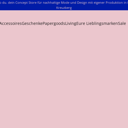
o du. dein Concept Store für nachhaltige Mode und Design mit eigener Produktion in 
Kreuzberg
Accessoires
Geschenke
Papergoods
Living
Eure Lieblingsmarken
Sale