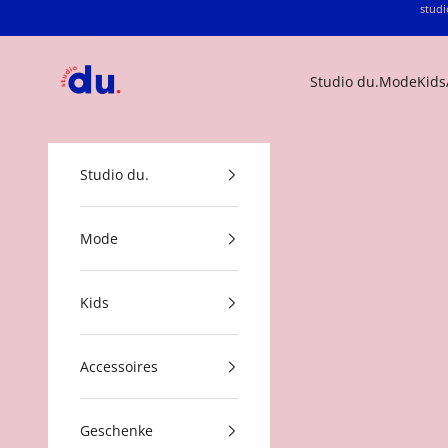
Zum Inhalt springen
studi
studio du.
Studio du.
Mode
Kids
Studio du.
Mode
Kids
Accessoires
Geschenke