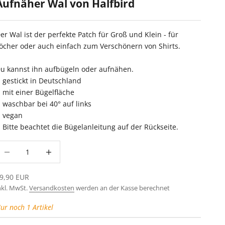
Aufnäher Wal von Halfbird
er Wal ist der perfekte Patch für Groß und Klein - für
öcher oder auch einfach zum Verschönern von Shirts.
u kannst ihn aufbügeln oder aufnähen.
gestickt in Deutschland
mit einer Bügelfläche
waschbar bei 40° auf links
vegan
Bitte beachtet die Bügelanleitung auf der Rückseite.
nzahl verringern
Anzahl erhöhen
ngebot
9,90 EUR
nkl. MwSt.
Versandkosten
werden an der Kasse berechnet
ur noch 1 Artikel