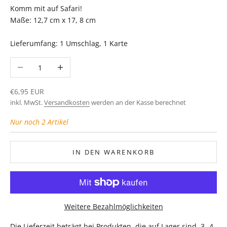
Komm mit auf Safari!
Maße: 12,7 cm x 17, 8 cm
Lieferumfang: 1 Umschlag, 1 Karte
Anzahl verringern
Anzahl erhöhen
Angebot
€6,95 EUR
inkl. MwSt.
Versandkosten
werden an der Kasse berechnet
Nur noch 2 Artikel
IN DEN WARENKORB
Weitere Bezahlmöglichkeiten
Die Lieferzeit beträgt bei Produkten, die auf Lager sind, 3- 4