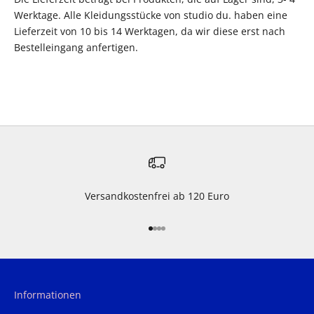
Werktage. Alle Kleidungsstücke von studio du. haben eine
Lieferzeit von 10 bis 14 Werktagen, da wir diese erst nach
Bestelleingang anfertigen.
Versandkostenfrei ab 120 Euro
Gehe zu Element 1
Gehe zu Element 2
Gehe zu Element 3
Gehe zu Element 4
Informationen