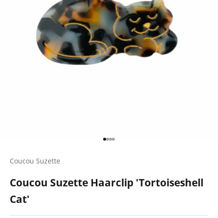
Gehe zu Element 1
Gehe zu Element 2
Gehe zu Element 3
Gehe zu Element 4
Coucou Suzette
Coucou Suzette Haarclip 'Tortoiseshell
Cat'