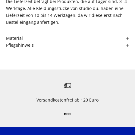
Die Lieferzeit beträgt bei Produkten, die auf Lager sind, 3- 4
Werktage. Alle Kleidungsstücke von studio du. haben eine
Lieferzeit von 10 bis 14 Werktagen, da wir diese erst nach
Bestelleingang anfertigen.
Material
Pflegehinweis
Versandkostenfrei ab 120 Euro
Gehe zu Element 1
Gehe zu Element 2
Gehe zu Element 3
Gehe zu Element 4