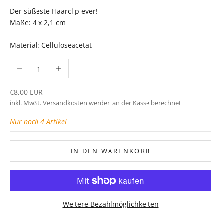
Der süßeste Haarclip ever!
Maße: 4 x 2,1 cm
Material: Celluloseacetat
Anzahl verringern
Anzahl erhöhen
Angebot
€8,00 EUR
inkl. MwSt.
Versandkosten
werden an der Kasse berechnet
Nur noch 4 Artikel
IN DEN WARENKORB
Weitere Bezahlmöglichkeiten