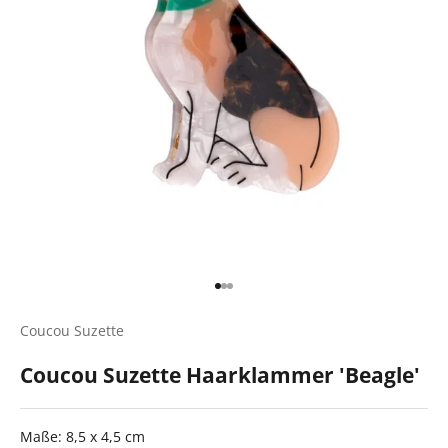
Gehe zu Element 1
Gehe zu Element 2
Gehe zu Element 3
Coucou Suzette
Coucou Suzette Haarklammer 'Beagle'
Maße: 8,5 x 4,5 cm