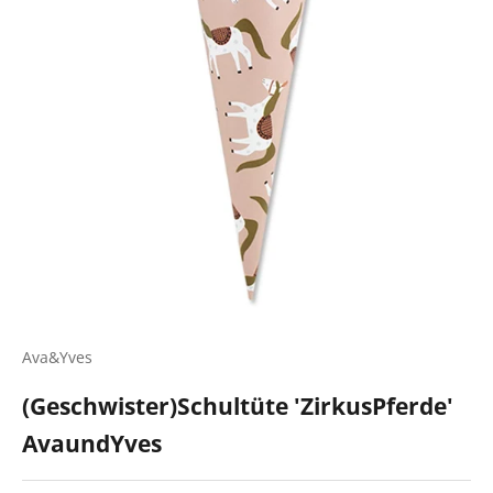
Ava&Yves
(Geschwister)Schultüte 'ZirkusPferde'
AvaundYves