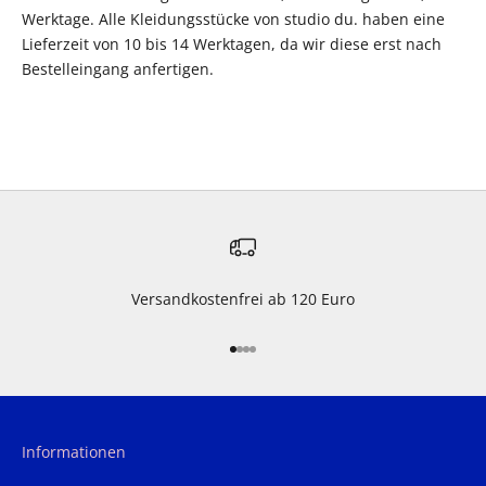
Werktage. Alle Kleidungsstücke von studio du. haben eine
Lieferzeit von 10 bis 14 Werktagen, da wir diese erst nach
Bestelleingang anfertigen.
Versandkostenfrei ab 120 Euro
Gehe zu Element 1
Gehe zu Element 2
Gehe zu Element 3
Gehe zu Element 4
Informationen