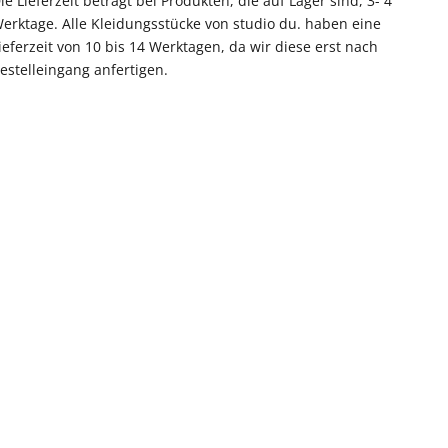
ie Lieferzeit beträgt bei Produkten, die auf Lager sind, 3- 4
erktage. Alle Kleidungsstücke von studio du. haben eine
ieferzeit von 10 bis 14 Werktagen, da wir diese erst nach
estelleingang anfertigen.