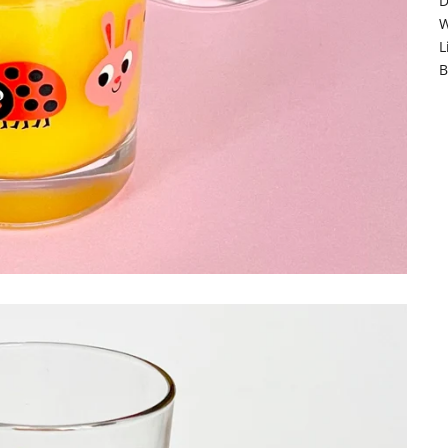
D
W
L
B