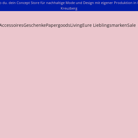
o du. dein Concept Store für nachhaltige Mode und Design mit eigener Produktion in 
Kreuzberg
Accessoires
Geschenke
Papergoods
Living
Eure Lieblingsmarken
Sale