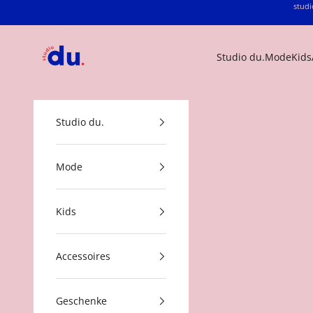
Zum Inhalt springen
studi
studio du.
Studio du.
Mode
Kids
Studio du.
Mode
Kids
Accessoires
Geschenke