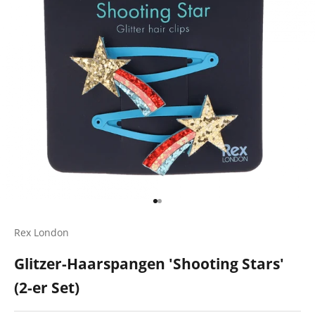
Gehe zu Element 1
Gehe zu Element 2
Rex London
Glitzer-Haarspangen 'Shooting Stars'
(2-er Set)