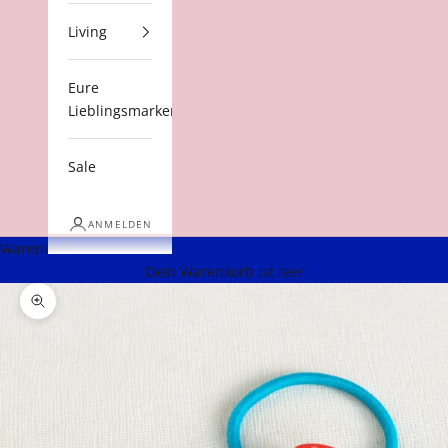
Living
Eure
Lieblingsmarken
Sale
ANMELDEN
Warenkorb
Dein Warenkorb ist leer
Bild vergrößern