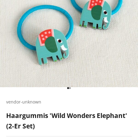
Gehe zu Element 1
Gehe zu Element 2
vendor-unknown
Haargummis 'Wild Wonders Elephant'
(2-Er Set)