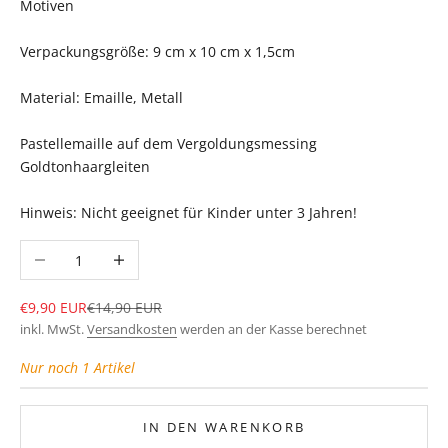
Motiven
Verpackungsgröße: 9 cm x 10 cm x 1,5cm
Material: Emaille, Metall
Pastellemaille auf dem Vergoldungsmessing
Goldtonhaargleiten
Hinweis: Nicht geeignet für Kinder unter 3 Jahren!
Anzahl verringern
Anzahl erhöhen
Angebot
Regulärer Preis
€9,90 EUR
€14,90 EUR
inkl. MwSt.
Versandkosten
werden an der Kasse berechnet
Nur noch 1 Artikel
IN DEN WARENKORB