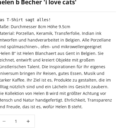
helen b Becher 'i love cats'
as T-Shirt sagt alles!
aße: Durchmesser 8cm Höhe 9.5cm
aterial: Porzellan, Keramik, Transferfolie, Indian ink
ntworfen und handverarbeitet in Belgien. Alle Porzellane
ind spülmaschinen-, ofen- und mikrowellengeeignet
Helen B“ ist Helen Blanchaert aus Gent in Belgien. Sie
eichnet, entwirft und kreiert Objekte mit großem
ünstlerischen Talent. Die Inspirationen für Ihr eigenes
niversum bringen ihr Reisen, gutes Essen, Musik und
tarker Kaffee. Ihr Ziel ist es, Produkte zu gestalten, die im
lltag nützlich sind und ein Lächeln ins Gesicht zaubern.
ie Kollektion von Helen B wird mit größter Achtung vor
ensch und Natur handgefertigt. Ehrlichkeit, Transparenz
nd Freude, das ist es, wofür Helen B steht.
nzahl verringern
Anzahl erhöhen