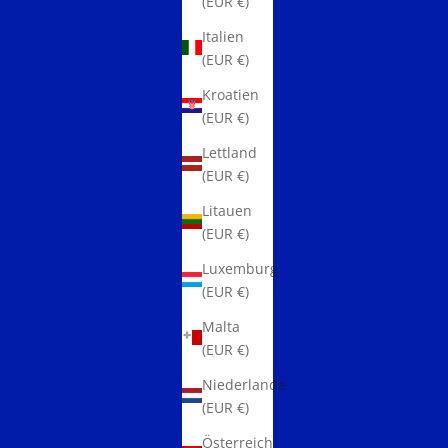
(EUR €)
Italien
(EUR €)
Kroatien
(EUR €)
Lettland
(EUR €)
Litauen
(EUR €)
Luxemburg
(EUR €)
Malta
(EUR €)
Niederlande
(EUR €)
Österreich