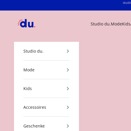
Zum Inhalt springen
studi
studio du.
Studio du.
Mode
Kids
Studio du.
Mode
Kids
Accessoires
Geschenke