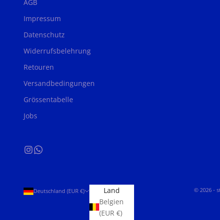
AGB
Impressum
Datenschutz
Widerrufsbelehrung
Retouren
Versandbedingungen
Grössentabelle
Jobs
Land
© 2026 - 
Deutschland (EUR €)
Belgien
(EUR €)