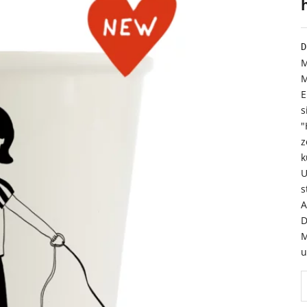
D
M
M
E
s
"
z
k
U
s
A
D
M
u
A