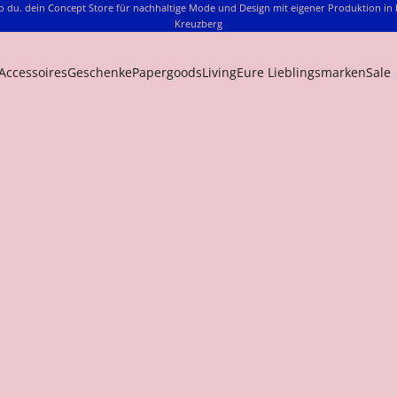
o du. dein Concept Store für nachhaltige Mode und Design mit eigener Produktion in 
Kreuzberg
Accessoires
Geschenke
Papergoods
Living
Eure Lieblingsmarken
Sale