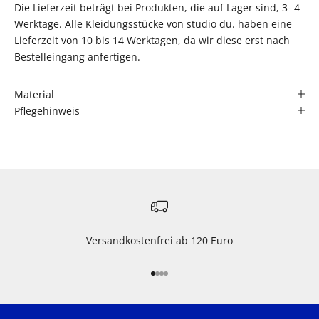
Die Lieferzeit beträgt bei Produkten, die auf Lager sind, 3- 4
Werktage. Alle Kleidungsstücke von studio du. haben eine
Lieferzeit von 10 bis 14 Werktagen, da wir diese erst nach
Bestelleingang anfertigen.
Material
Pflegehinweis
Versandkostenfrei ab 120 Euro
Gehe zu Element 1
Gehe zu Element 2
Gehe zu Element 3
Gehe zu Element 4