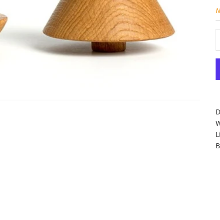
N
D
W
L
B