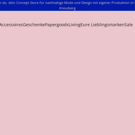
o du. dein Concept Store für nachhaltige Mode und Design mit eigener Produktion in 
Kreuzberg
Accessoires
Geschenke
Papergoods
Living
Eure Lieblingsmarken
Sale