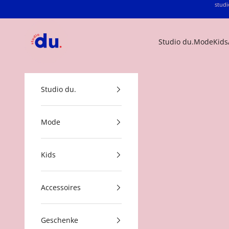
Zum Inhalt springen
studi
studio du.
Studio du.
Mode
Kids
Studio du.
Mode
Kids
Accessoires
Geschenke