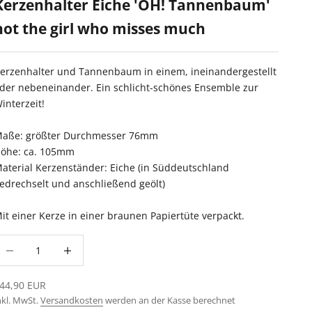
Kerzenhalter Eiche 'OH! Tannenbaum'
not the girl who misses much
erzenhalter und Tannenbaum in einem, ineinandergestellt
der nebeneinander. Ein schlicht-schönes Ensemble zur
interzeit!
aße: größter Durchmesser 76mm
öhe: ca. 105mm
aterial Kerzenständer: Eiche (in Süddeutschland
edrechselt und anschließend geölt)
it einer Kerze in einer braunen Papiertüte verpackt.
nzahl verringern
Anzahl erhöhen
ngebot
44,90 EUR
nkl. MwSt.
Versandkosten
werden an der Kasse berechnet