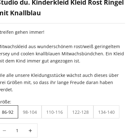
Studio du. Kinderkleid Kleid Rost Ringel
mit Knallblau
treifen gehen immer!
itwachskleid aus wunderschönem rost/weiß geringeltem
ersey und coolen knallblauen Mitwachsbündchen. Ein Kleid
it dem Kind immer gut angezogen ist.
ie alle unsere Kleidungsstücke wächst auch dieses über
rei Größen mit, so dass ihr lange Freude daran haben
erdet.
röße:
86-92
98-104
110-116
122-128
134-140
nzahl verringern
Anzahl erhöhen