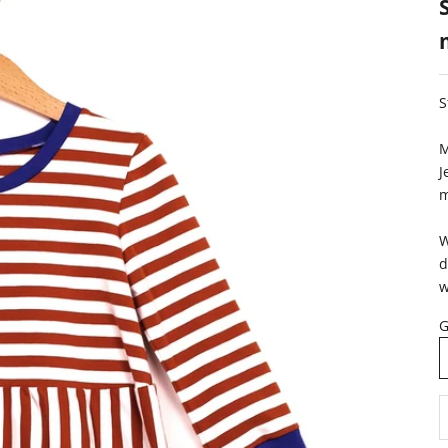
S
M
J
m
W
d
w
G
A