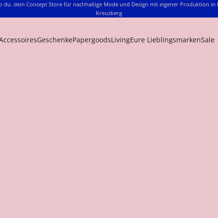
o du. dein Concept Store für nachhaltige Mode und Design mit eigener Produktion in 
Kreuzberg
Accessoires
Geschenke
Papergoods
Living
Eure Lieblingsmarken
Sale