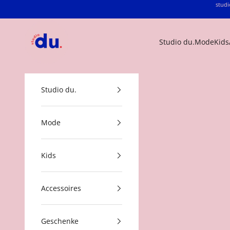
Zum Inhalt springen
studi
studio du.
Studio du.
Mode
Kids
Studio du.
Mode
Kids
Accessoires
Geschenke