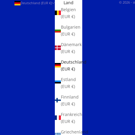
Land
© 2026 - 
Deutschland (EUR €)
Belgien
(EUR €)
Bulgarien
(EUR €)
Dänemark
(EUR €)
Deutschland
(EUR €)
Estland
(EUR €)
Finnland
(EUR €)
Frankreich
(EUR €)
Griechenland