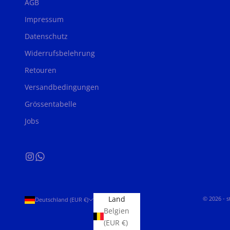
AGB
Impressum
Datenschutz
Widerrufsbelehrung
Retouren
Versandbedingungen
Grössentabelle
Jobs
Land
© 2026 - 
Deutschland (EUR €)
Belgien
(EUR €)