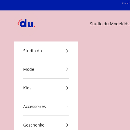
Zum Inhalt springen
studi
studio du.
Studio du.
Mode
Kids
Studio du.
Mode
Kids
Accessoires
Geschenke