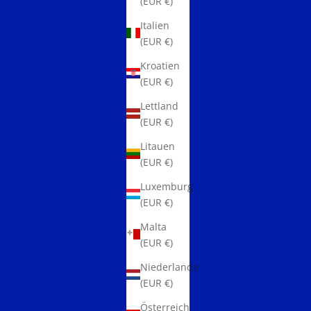
(EUR €)
Italien
(EUR €)
Kroatien
(EUR €)
Lettland
(EUR €)
Litauen
(EUR €)
Luxemburg
(EUR €)
Malta
(EUR €)
Niederlande
(EUR €)
Österreich