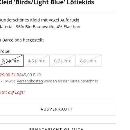
Kleid 'Birds/Light Blue' Lötiekids
underschönes Kleid mit Vogel Aufdruck!
aterial: 96% Bio-Baumwolle, 4% Elasthan
n Barcelona hergestellt
röße:
2-3 Jahre
4-5 Jahre
6-7 Jahre
8-9 Jahre
ngebot
Regulärer Preis
29,00 EUR
€45,00 EUR
nkl. MwSt.
Versandkosten
werden an der Kasse berechnet
icht auf Lager
AUSVERKAUFT
BENACHRICHTIGE MICH