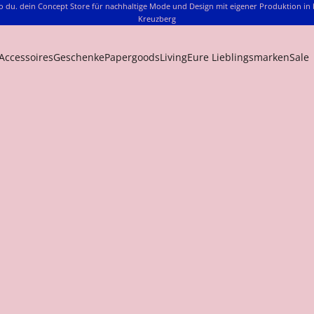
o du. dein Concept Store für nachhaltige Mode und Design mit eigener Produktion in 
Kreuzberg
Accessoires
Geschenke
Papergoods
Living
Eure Lieblingsmarken
Sale