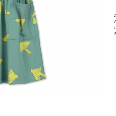
D
W
L
B