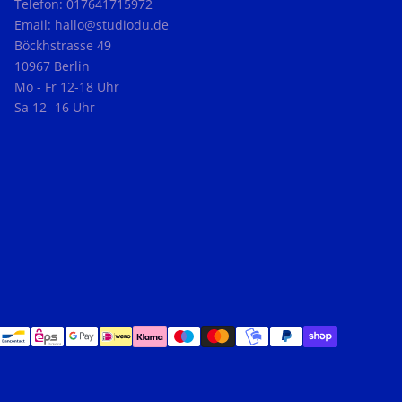
Telefon: 017641715972
Email: hallo@studiodu.de
Böckhstrasse 49
10967 Berlin
Mo - Fr 12-18 Uhr
Sa 12- 16 Uhr