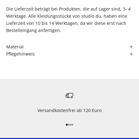
Die Lieferzeit beträgt bei Produkten, die auf Lager sind, 3- 4
Werktage. Alle Kleidungsstücke von studio du. haben eine
Lieferzeit von 10 bis 14 Werktagen, da wir diese erst nach
Bestelleingang anfertigen.
Material
Pflegehinweis
Versandkostenfrei ab 120 Euro
Gehe zu Element 1
Gehe zu Element 2
Gehe zu Element 3
Gehe zu Element 4