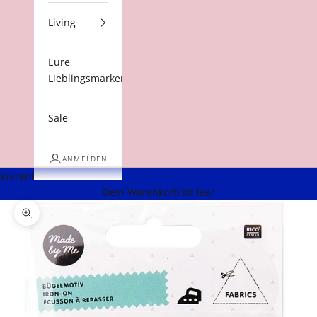
Living
Eure
Lieblingsmarken
Sale
ANMELDEN
Warenkorb
Dein Warenkorb ist leer
Bild vergrößern