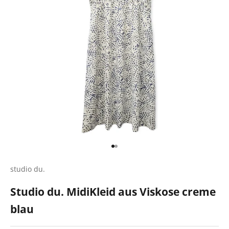
Gehe zu Element 1
Gehe zu Element 2
studio du.
Studio du. MidiKleid aus Viskose creme
blau