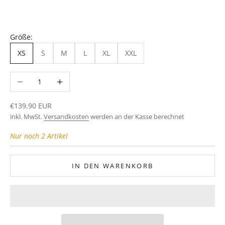
Größe:
XS
S
M
L
XL
XXL
Anzahl verringern
Anzahl erhöhen
Angebot
€139,90 EUR
inkl. MwSt.
Versandkosten
werden an der Kasse berechnet
Nur noch 2 Artikel
IN DEN WARENKORB