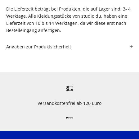
Die Lieferzeit beträgt bei Produkten, die auf Lager sind, 3- 4
Werktage. Alle Kleidungsstücke von studio du. haben eine
Lieferzeit von 10 bis 14 Werktagen, da wir diese erst nach
Bestelleingang anfertigen.
Angaben zur Produktsicherheit
Versandkostenfrei ab 120 Euro
Gehe zu Element 1
Gehe zu Element 2
Gehe zu Element 3
Gehe zu Element 4