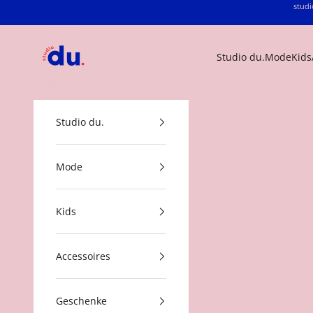
Zum Inhalt springen
studi
studio du.
Studio du.
Mode
Kids
Studio du.
Mode
Kids
Accessoires
Geschenke