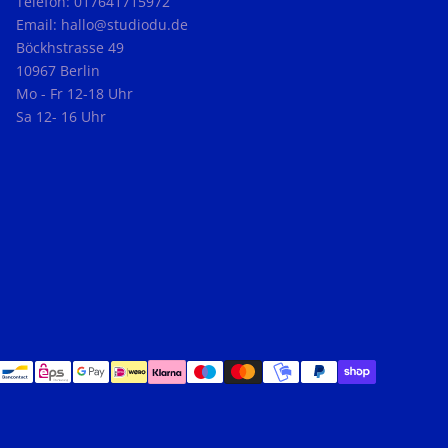
Telefon: 017641715972
Email: hallo@studiodu.de
Böckhstrasse 49
10967 Berlin
Mo - Fr 12-18 Uhr
Sa 12- 16 Uhr