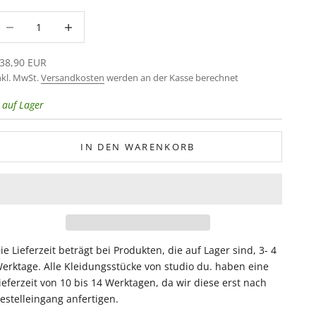
nzahl verringern
Anzahl erhöhen
ngebot
38,90 EUR
nkl. MwSt.
Versandkosten
werden an der Kasse berechnet
 auf Lager
IN DEN WARENKORB
ie Lieferzeit beträgt bei Produkten, die auf Lager sind, 3- 4
erktage. Alle Kleidungsstücke von studio du. haben eine
ieferzeit von 10 bis 14 Werktagen, da wir diese erst nach
estelleingang anfertigen.