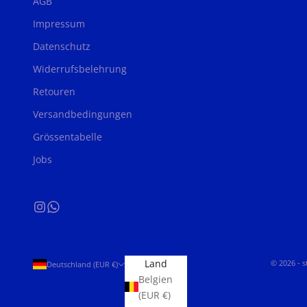
AGB
Impressum
Datenschutz
Widerrufsbelehrung
Retouren
Versandbedingungen
Grössentabelle
Jobs
Land
© 2026 - 
Deutschland (EUR €)
Belgien
(EUR €)