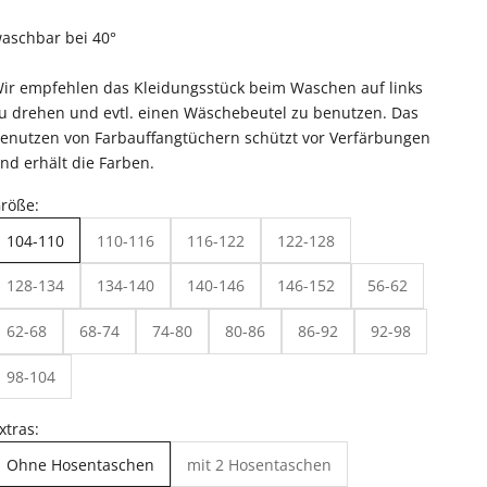
aschbar bei 40°
ir empfehlen das Kleidungsstück beim Waschen auf links
u drehen und evtl. einen Wäschebeutel zu benutzen. Das
enutzen von Farbauffangtüchern schützt vor Verfärbungen
nd erhält die Farben.
röße:
104-110
110-116
116-122
122-128
128-134
134-140
140-146
146-152
56-62
62-68
68-74
74-80
80-86
86-92
92-98
98-104
xtras:
Ohne Hosentaschen
mit 2 Hosentaschen