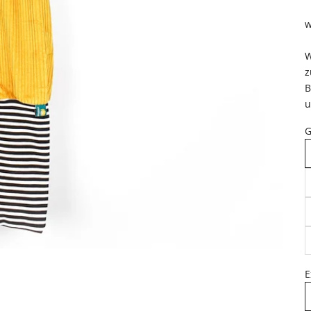
w
W
z
B
u
G
E