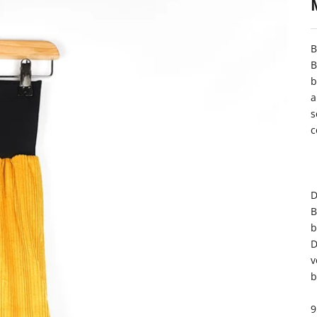
B
B
b
a
s
c
D
B
b
D
v
b
9