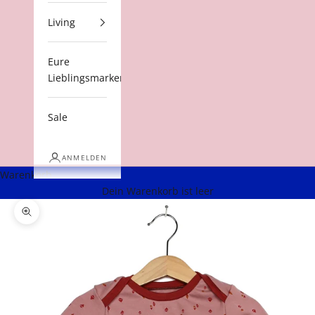
Living
Eure
Lieblingsmarken
Sale
ANMELDEN
Warenkorb
Dein Warenkorb ist leer
Bild vergrößern