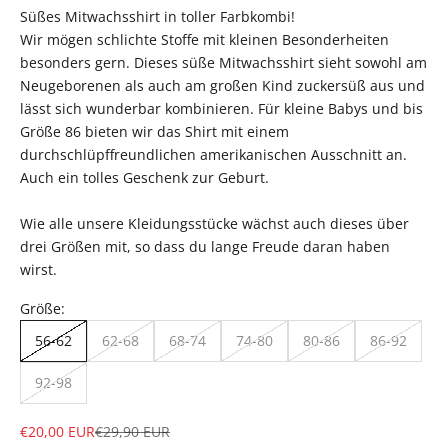
Süßes Mitwachsshirt in toller Farbkombi!
Wir mögen schlichte Stoffe mit kleinen Besonderheiten
besonders gern. Dieses süße Mitwachsshirt sieht sowohl am
Neugeborenen als auch am großen Kind zuckersüß aus und
lässt sich wunderbar kombinieren. Für kleine Babys und bis
Größe 86 bieten wir das Shirt mit einem
durchschlüpffreundlichen amerikanischen Ausschnitt an.
Auch ein tolles Geschenk zur Geburt.
Wie alle unsere Kleidungsstücke wächst auch dieses über
drei Größen mit, so dass du lange Freude daran haben
wirst.
Größe:
56-62
62-68
68-74
74-80
80-86
86-92
92-98
Angebot
Regulärer Preis
€20,00 EUR
€29,90 EUR