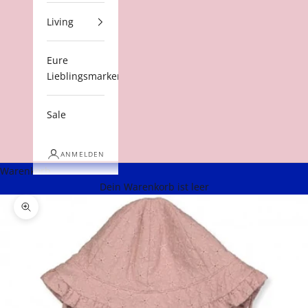
Living
Eure
Lieblingsmarken
Sale
ANMELDEN
Warenkorb
Dein Warenkorb ist leer
Bild vergrößern