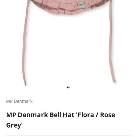
Gehe zu Element 1
Gehe zu Element 2
MP Denmark
MP Denmark Bell Hat 'Flora / Rose
Grey'