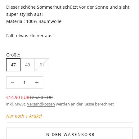
Dieser schöne Sommerhut schützt vor der Sonne und sieht
super stylish aus!
Material: 100% Baumwolle
Fällt etwas kleiner aus!
Größe:
47
49
51
Anzahl verringern
Anzahl erhöhen
Angebot
Regulärer Preis
€14,90 EUR
€25,50 EUR
inkl. MwSt.
Versandkosten
werden an der Kasse berechnet
Nur noch 1 Artikel
IN DEN WARENKORB