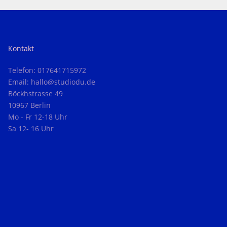
Kontakt
Telefon: 017641715972
Email: hallo@studiodu.de
Böckhstrasse 49
10967 Berlin
Mo - Fr 12-18 Uhr
Sa 12- 16 Uhr