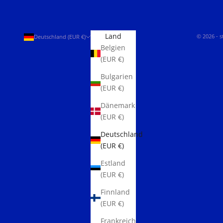
Land
© 2026 - 
Deutschland (EUR €)
Belgien
(EUR €)
Bulgarien
(EUR €)
Dänemark
(EUR €)
Deutschland
(EUR €)
Estland
(EUR €)
Finnland
(EUR €)
Frankreich