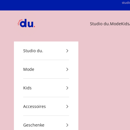
Zum Inhalt springen
studi
studio du.
Studio du.
Mode
Kids
Studio du.
Mode
Kids
Accessoires
Geschenke