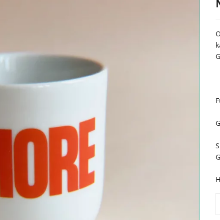
O
k
G
F
G
S
G
H
A