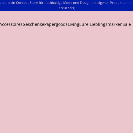
o du. dein Concept Store für nachhaltige Mode und Design mit eigener Produktion in 
Kreuzberg
Accessoires
Geschenke
Papergoods
Living
Eure Lieblingsmarken
Sale