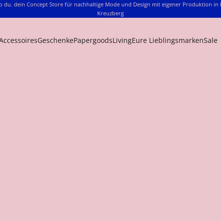
o du. dein Concept Store für nachhaltige Mode und Design mit eigener Produktion in 
Kreuzberg
Accessoires
Geschenke
Papergoods
Living
Eure Lieblingsmarken
Sale