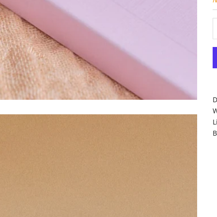
D
W
L
B