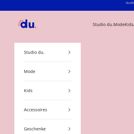
Zum Inhalt springen
studi
studio du.
Studio du.
Mode
Kids
Studio du.
Mode
Kids
Accessoires
Geschenke