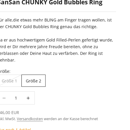
SanSan CHUNKY Gold Bubbles Ring
ür alle,die etwas mehr BLING am Finger tragen wollen, ist
er CHUNKY Gold Bubbles Ring genau das richtige.
a er aus hochwertigem Gold Filled-Perlen gefertigt wurde,
ird er Dir mehrere Jahre Freude bereiten, ohne zu
erblassen oder Deine Haut zu verfärben. Der Ring ist
ehnbar.
röße:
Größe 1
Größe 2
nzahl verringern
Anzahl erhöhen
ngebot
46,00 EUR
nkl. MwSt.
Versandkosten
werden an der Kasse berechnet
ur noch 1 Artikel