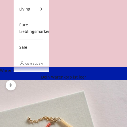
Living
Eure
Lieblingsmarken
Sale
ANMELDEN
Warenkorb
Dein Warenkorb ist leer
Bild vergrößern