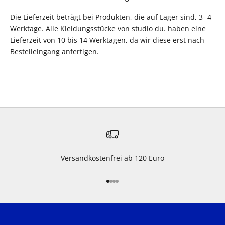
Die Lieferzeit beträgt bei Produkten, die auf Lager sind, 3- 4
Werktage. Alle Kleidungsstücke von studio du. haben eine
Lieferzeit von 10 bis 14 Werktagen, da wir diese erst nach
Bestelleingang anfertigen.
Versandkostenfrei ab 120 Euro
Gehe zu Element 1
Gehe zu Element 2
Gehe zu Element 3
Gehe zu Element 4