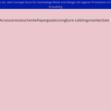
o du. dein Concept Store für nachhaltige Mode und Design mit eigener Produktion in 
Kreuzberg
Accessoires
Geschenke
Papergoods
Living
Eure Lieblingsmarken
Sale