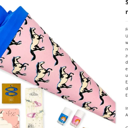
F
U
w
r
z
d
e
u
E
d
E
I
A
G