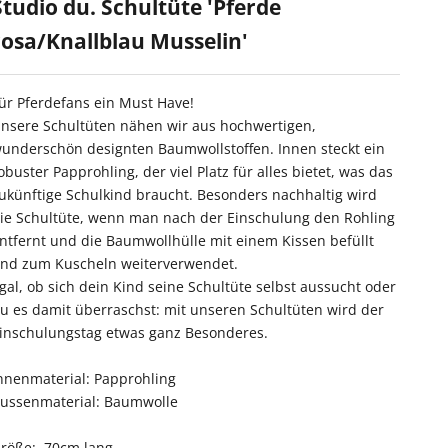
Studio du. Schultüte 'Pferde
rosa/Knallblau Musselin'
ür Pferdefans ein Must Have!
nsere Schultüten nähen wir aus hochwertigen,
underschön designten Baumwollstoffen. Innen steckt ein
obuster Papprohling, der viel Platz für alles bietet, was das
ukünftige Schulkind braucht. Besonders nachhaltig wird
ie Schultüte, wenn man nach der Einschulung den Rohling
ntfernt und die Baumwollhülle mit einem Kissen befüllt
nd zum Kuscheln weiterverwendet.
gal, ob sich dein Kind seine Schultüte selbst aussucht oder
u es damit überraschst: mit unseren Schultüten wird der
inschulungstag etwas ganz Besonderes.
nnenmaterial: Papprohling
ussenmaterial: Baumwolle
röße: 70cm lang