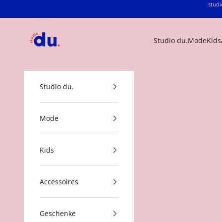
Zum Inhalt springen
studi
studio du.
Studio du.
Mode
Kids
Studio du.
Mode
Kids
Accessoires
Geschenke