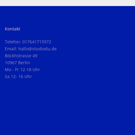
Kontakt
Telefon: 017641715972
Email: hallo@studiodu.de
Böckhstrasse 49
10967 Berlin
Mo - Fr 12-18 Uhr
Sa 12- 16 Uhr