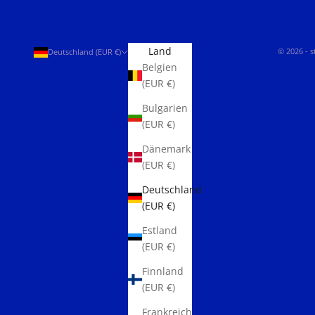
Land
© 2026 - 
Deutschland (EUR €)
Belgien
(EUR €)
Bulgarien
(EUR €)
Dänemark
(EUR €)
Deutschland
(EUR €)
Estland
(EUR €)
Finnland
(EUR €)
Frankreich