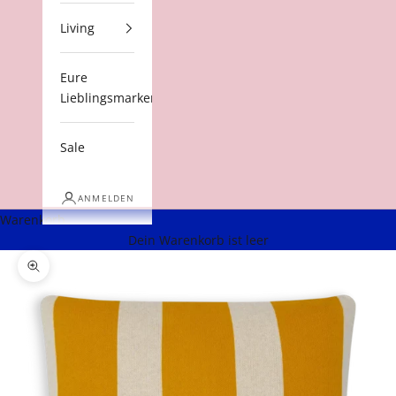
Living
Eure
Lieblingsmarken
Sale
ANMELDEN
Warenkorb
Dein Warenkorb ist leer
Bild vergrößern