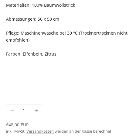
Materialien: 100% Baumwollstrick
Abmessungen: 50 x 50 cm
Pflege: Maschinenwäsche bei 30 °C (Trocknertrocknen nicht
empfohlen)
Farben: Elfenbein, Zitrus
Anzahl verringern
Anzahl erhöhen
Angebot
€48,00 EUR
inkl. MwSt.
Versandkosten
werden an der Kasse berechnet