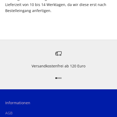
Lieferzeit von 10 bis 14 Werktagen, da wir diese erst nach
Bestelleingang anfertigen.
Versandkostenfrei ab 120 Euro
Gehe zu Element 1
Gehe zu Element 2
Gehe zu Element 3
Gehe zu Element 4
Informationen
AGB