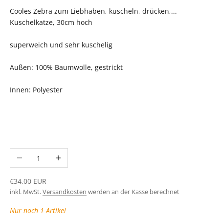
Cooles Zebra zum Liebhaben, kuscheln, drücken,...
Kuschelkatze, 30cm hoch
superweich und sehr kuschelig
Außen: 100% Baumwolle, gestrickt
Innen: Polyester
Anzahl verringern
Anzahl erhöhen
Angebot
€34,00 EUR
inkl. MwSt.
Versandkosten
werden an der Kasse berechnet
Nur noch 1 Artikel