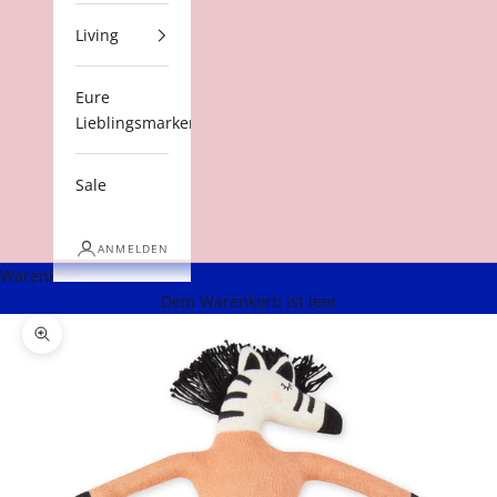
Living
Eure
Lieblingsmarken
Sale
ANMELDEN
Warenkorb
Dein Warenkorb ist leer
Bild vergrößern