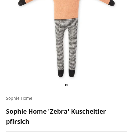
Gehe zu Element 1
Gehe zu Element 2
Sophie Home
Sophie Home 'Zebra' Kuscheltier
pfirsich