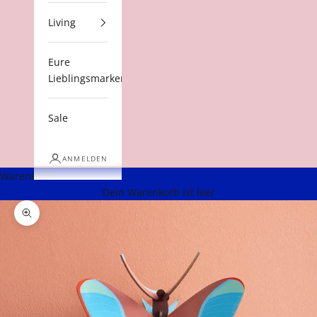
Living
Eure
Lieblingsmarken
Sale
ANMELDEN
Warenkorb
Dein Warenkorb ist leer
Bild vergrößern