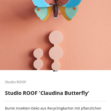
Gehe zu Element 1
Gehe zu Element 2
Gehe zu Element 3
Studio ROOF
Studio ROOF 'Claudina Butterfly'
Bunte Insekten-Deko aus Recyclingkarton mit pflanzlichen