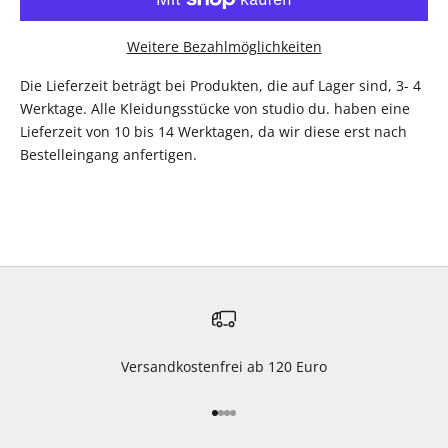
Weitere Bezahlmöglichkeiten
Die Lieferzeit beträgt bei Produkten, die auf Lager sind, 3- 4
Werktage. Alle Kleidungsstücke von studio du. haben eine
Lieferzeit von 10 bis 14 Werktagen, da wir diese erst nach
Bestelleingang anfertigen.
Versandkostenfrei ab 120 Euro
Gehe zu Element 1
Gehe zu Element 2
Gehe zu Element 3
Gehe zu Element 4