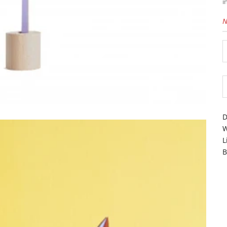
i
N
D
W
L
B