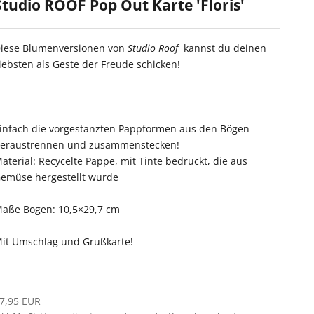
Studio ROOF Pop Out Karte 'Floris'
iese Blumenversionen von
Studio Roof
kannst du deinen
iebsten als Geste der Freude schicken!
infach die vorgestanzten Pappformen aus den Bögen
eraustrennen und zusammenstecken!
aterial: Recycelte Pappe, mit Tinte bedruckt, die aus
emüse hergestellt wurde
aße Bogen: 10,5×29,7 cm
it Umschlag und Grußkarte!
ngebot
7,95 EUR