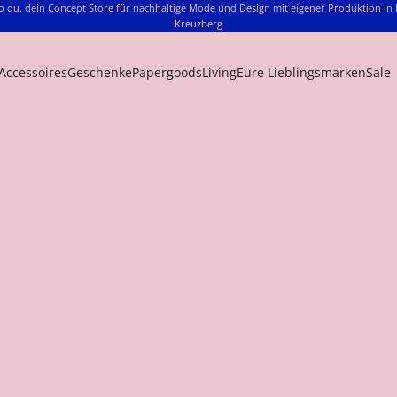
o du. dein Concept Store für nachhaltige Mode und Design mit eigener Produktion in 
Kreuzberg
Accessoires
Geschenke
Papergoods
Living
Eure Lieblingsmarken
Sale