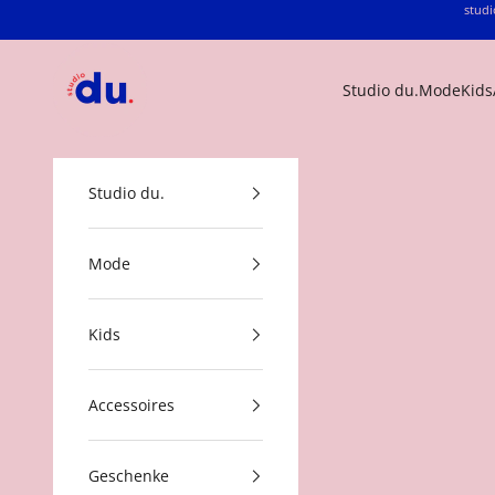
Zum Inhalt springen
studi
studio du.
Studio du.
Mode
Kids
Studio du.
Mode
Kids
Accessoires
Geschenke