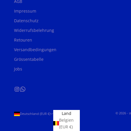
AGB
Impressum
Datenschutz
Widerrufsbelehrung
Retouren
Versandbedingungen
Grössentabelle
Jobs
Land
© 2026 - 
Deutschland (EUR €)
Belgien
(EUR €)