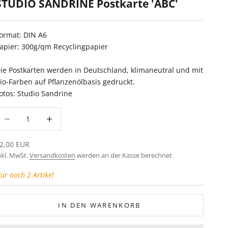
STUDIO SANDRINE Postkarte 'ABC'
ormat: DIN A6
apier: 300g/qm Recyclingpapier
ie Postkarten werden in Deutschland, klimaneutral und mit
io-Farben auf Pflanzenölbasis gedruckt.
otos: Studio Sandrine
nzahl verringern
Anzahl erhöhen
ngebot
2,00 EUR
nkl. MwSt.
Versandkosten
werden an der Kasse berechnet
ur noch 2 Artikel
IN DEN WARENKORB