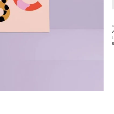
D
W
L
B