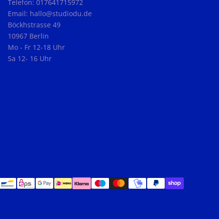
Telefon: 017641715972
Email: hallo@studiodu.de
Böckhstrasse 49
10967 Berlin
Mo - Fr 12-18 Uhr
Sa 12- 16 Uhr