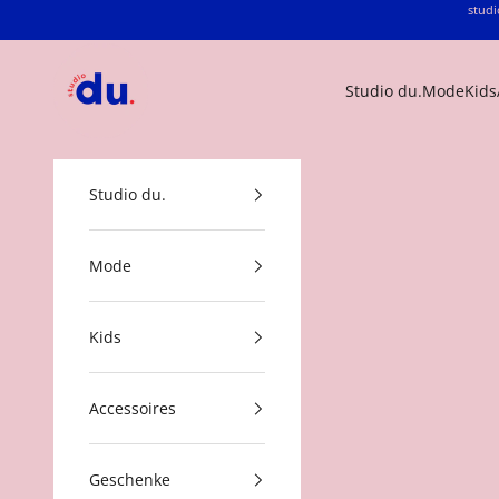
Zum Inhalt springen
studi
studio du.
Studio du.
Mode
Kids
Studio du.
Mode
Kids
Accessoires
Geschenke