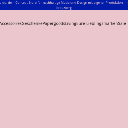
o du. dein Concept Store für nachhaltige Mode und Design mit eigener Produktion in 
Kreuzberg
Accessoires
Geschenke
Papergoods
Living
Eure Lieblingsmarken
Sale