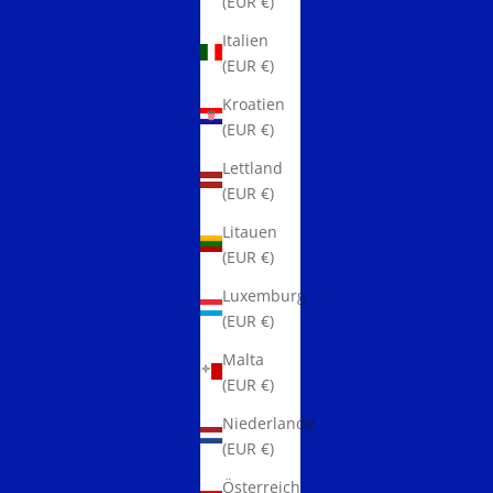
(EUR €)
Italien
(EUR €)
Kroatien
(EUR €)
Lettland
(EUR €)
Litauen
(EUR €)
Luxemburg
(EUR €)
Malta
(EUR €)
Niederlande
(EUR €)
Österreich