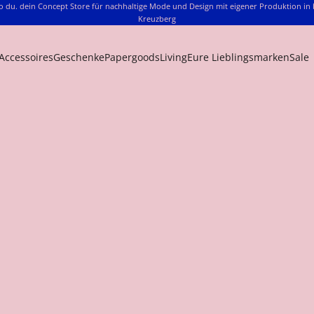
o du. dein Concept Store für nachhaltige Mode und Design mit eigener Produktion in 
Kreuzberg
Accessoires
Geschenke
Papergoods
Living
Eure Lieblingsmarken
Sale