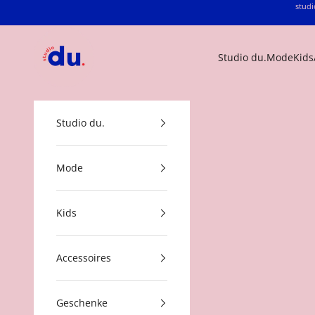
Zum Inhalt springen
studi
studio du.
Studio du.
Mode
Kids
Studio du.
Mode
Kids
Accessoires
Geschenke