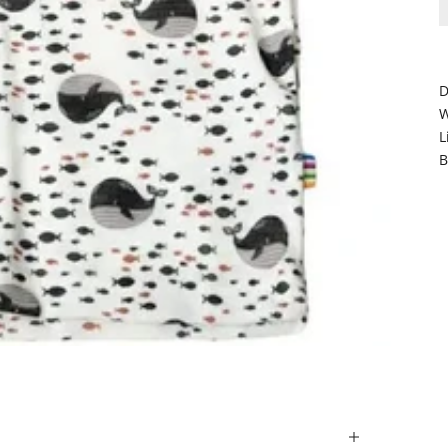
D
W
L
B