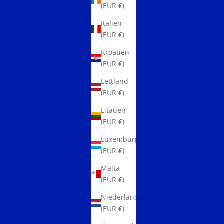
(EUR €)
Italien
(EUR €)
Kroatien
(EUR €)
Lettland
(EUR €)
Litauen
(EUR €)
Luxemburg
(EUR €)
Malta
(EUR €)
Niederlande
(EUR €)