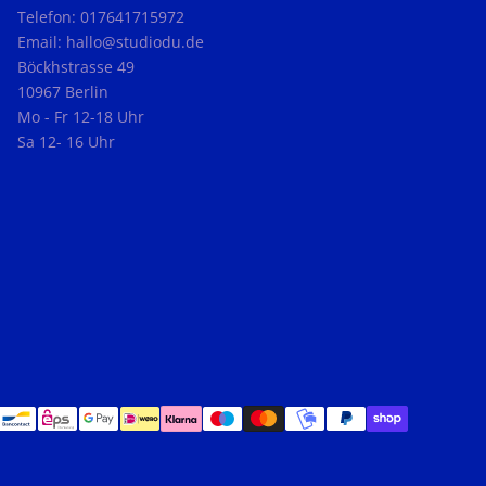
Telefon: 017641715972
Email: hallo@studiodu.de
Böckhstrasse 49
10967 Berlin
Mo - Fr 12-18 Uhr
Sa 12- 16 Uhr