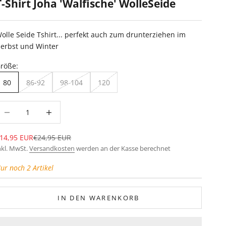
T-Shirt Joha 'Walfische' WolleSeide
olle Seide Tshirt... perfekt auch zum drunterziehen im
erbst und Winter
röße:
80
86-92
98-104
120
nzahl verringern
Anzahl erhöhen
ngebot
Regulärer Preis
14,95 EUR
€24,95 EUR
nkl. MwSt.
Versandkosten
werden an der Kasse berechnet
ur noch 2 Artikel
IN DEN WARENKORB