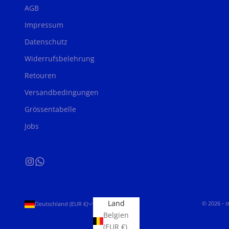
AGB
Impressum
Datenschutz
Widerrufsbelehrung
Retouren
Versandbedingungen
Grössentabelle
Jobs
Land
© 2026 - 
Deutschland (EUR €)
Belgien
(EUR €)