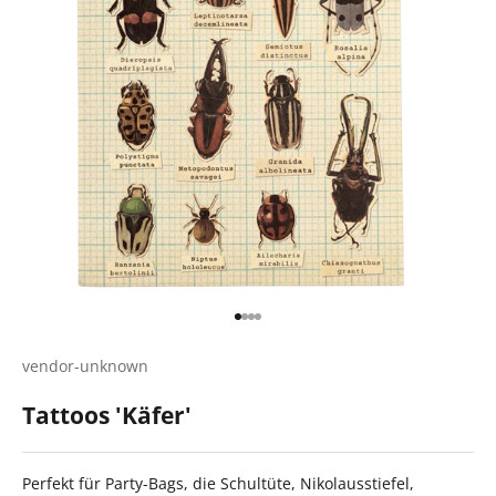
Gehe zu Element 1
Gehe zu Element 2
Gehe zu Element 3
Gehe zu Element 4
vendor-unknown
Tattoos 'Käfer'
Perfekt für Party-Bags, die Schultüte, Nikolausstiefel,