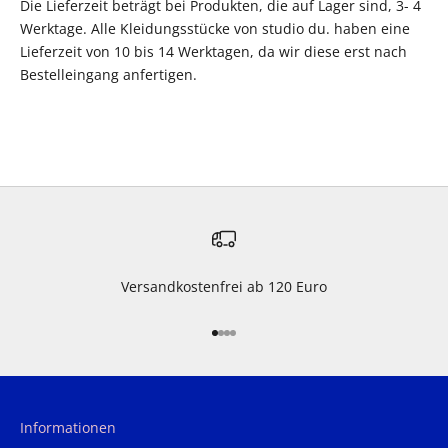
Die Lieferzeit beträgt bei Produkten, die auf Lager sind, 3- 4
Werktage. Alle Kleidungsstücke von studio du. haben eine
Lieferzeit von 10 bis 14 Werktagen, da wir diese erst nach
Bestelleingang anfertigen.
Versandkostenfrei ab 120 Euro
Gehe zu Element 1
Gehe zu Element 2
Gehe zu Element 3
Gehe zu Element 4
Informationen