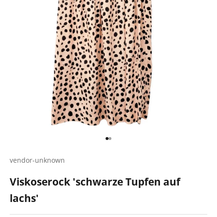
Gehe zu Element 1
Gehe zu Element 2
vendor-unknown
Viskoserock 'schwarze Tupfen auf
lachs'