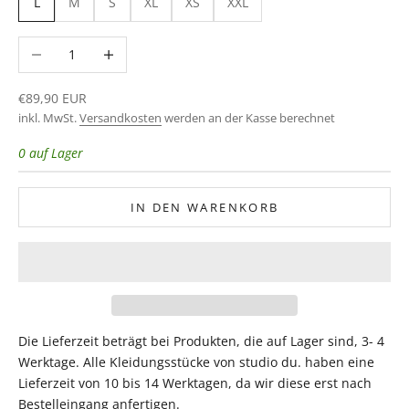
L
M
S
XL
XS
XXL
Anzahl verringern
Anzahl erhöhen
Angebot
€89,90 EUR
inkl. MwSt.
Versandkosten
werden an der Kasse berechnet
0 auf Lager
IN DEN WARENKORB
Die Lieferzeit beträgt bei Produkten, die auf Lager sind, 3- 4
Werktage. Alle Kleidungsstücke von studio du. haben eine
Lieferzeit von 10 bis 14 Werktagen, da wir diese erst nach
Bestelleingang anfertigen.