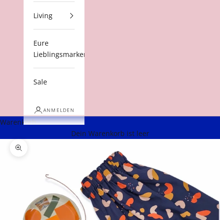
Living
Eure
Lieblingsmarken
Sale
ANMELDEN
Warenkorb
Dein Warenkorb ist leer
Bild vergrößern